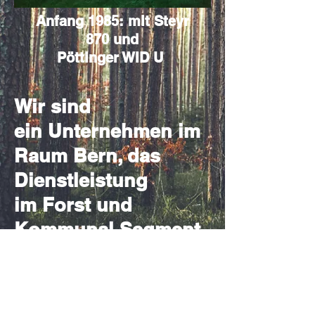
Anfang 1985: mit Steyr
870 und
Pöttinger WID U
Wir sind
ein Unternehmen im
Raum Bern, das
Dienstleistung
im Forst und
Kommunal Segment
anbietet.
Team